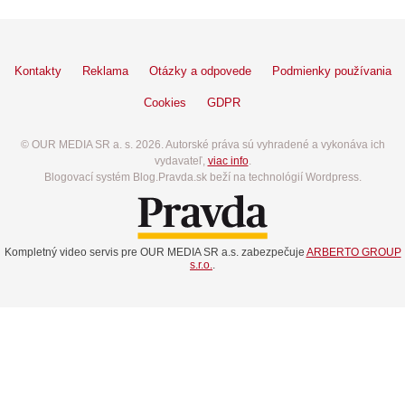
Kontakty
Reklama
Otázky a odpovede
Podmienky používania
Cookies
GDPR
© OUR MEDIA SR a. s. 2026. Autorské práva sú vyhradené a vykonáva ich
vydavateľ,
viac info
.
Blogovací systém Blog.Pravda.sk beží na technológií Wordpress.
Kompletný video servis pre OUR MEDIA SR a.s. zabezpečuje
ARBERTO GROUP
s.r.o.
.