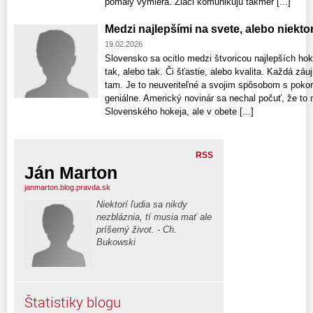
pomaly vymiera. Žiaci komunikujú takmer [...]
Medzi najlepšími na svete, alebo niekt
19.02.2026
Slovensko sa ocitlo medzi štvoricou najlepších hok
tak, alebo tak. Či šťastie, alebo kvalita. Každá z
tam. Je to neuveriteľné a svojim spôsobom s poko
geniálne. Americký novinár sa nechal počuť, že to 
Slovenského hokeja, ale v obete [...]
RSS
Ján Marton
janmarton.blog.pravda.sk
Niektorí ľudia sa nikdy
nezbláznia, tí musia mať ale
príšerný život. - Ch.
Bukowski
Štatistiky blogu