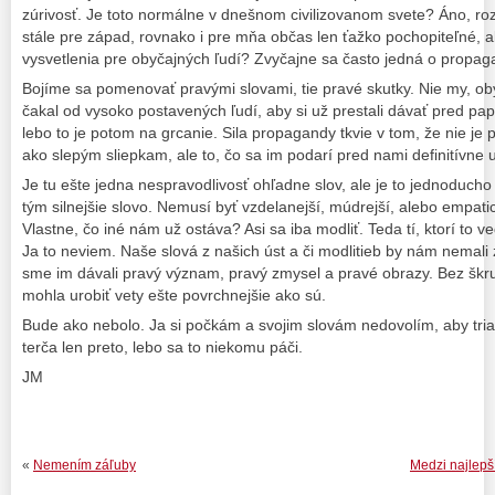
zúrivosť. Je toto normálne v dnešnom civilizovanom svete? Áno, roz
stále pre západ, rovnako i pre mňa občas len ťažko pochopiteľné, a
vysvetlenia pre obyčajných ľudí? Zvyčajne sa často jedná o propag
Bojíme sa pomenovať pravými slovami, tie pravé skutky. Nie my, ob
čakal od vysoko postavených ľudí, aby si už prestali dávať pred pap
lebo to je potom na grcanie. Sila propagandy tkvie v tom, že nie je
ako slepým sliepkam, ale to, čo sa im podarí pred nami definitívne u
Je tu ešte jedna nespravodlivosť ohľadne slov, ale je to jednoducho
tým silnejšie slovo. Nemusí byť vzdelanejší, múdrejší, alebo empati
Vlastne, čo iné nám už ostáva? Asi sa iba modliť. Teda tí, ktorí to ve
Ja to neviem. Naše slová z našich úst a či modlitieb by nám nemali 
sme im dávali pravý význam, pravý zmysel a pravé obrazy. Bez škru
mohla urobiť vety ešte povrchnejšie ako sú.
Bude ako nebolo. Ja si počkám a svojim slovám nedovolím, aby tria
terča len preto, lebo sa to niekomu páči.
JM
«
Nemením záľuby
Medzi najlepš