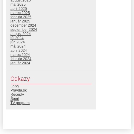
august 2025
máj 2025
apríl 2025
marec 2025
február 2025
január 2025
december 2024
september 2024
august 2024
júl 2024
jún 2024
máj 2024
apríl 2024
marec 2024
február 2024
január 2024
Odkazy
Fotky
Pravda.sk
Recepty
Šport
TV program