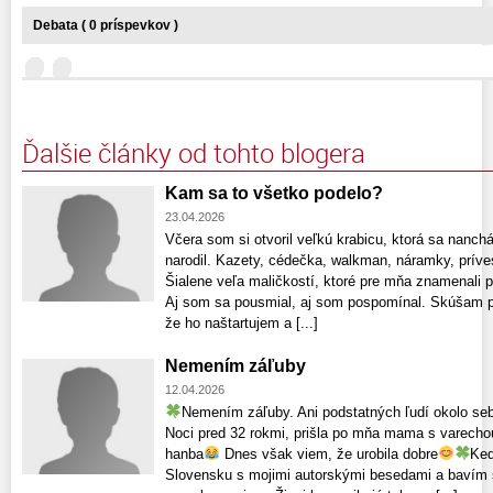
Debata ( 0 príspevkov )
Ďalšie články od tohto blogera
Kam sa to všetko podelo?
23.04.2026
Včera som si otvoril veľkú krabicu, ktorá sa nanc
narodil. Kazety, cédečka, walkman, náramky, príves
Šialene veľa maličkostí, ktoré pre mňa znamenali p
Aj som sa pousmial, aj som pospomínal. Skúšam p
že ho naštartujem a [...]
Nemením záľuby
12.04.2026
Nemením záľuby. Ani podstatných ľudí okolo se
Noci pred 32 rokmi, prišla po mňa mama s varecho
hanba
Dnes však viem, že urobila dobre
Keď
Slovensku s mojimi autorskými besedami a bavím s