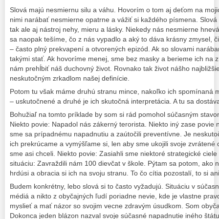
Slová majú nesmiernu silu a váhu. Hovorím o tom aj deťom na moji
nimi narábať nesmierne opatrne a vážiť si každého písmena. Slová
tak ale aj nástroj nehy, mieru a lásky. Niekedy nás nesmierne hnevá
sa naopak tešíme, čo z nás vypadlo a aký to dáva krásny zmysel, či 
– často plný prekvapení a otvorených epizód. Ak so slovami nará
takými stať. Ak hovoríme menej, sme bez masky a berieme ich na z
nám prehĺbiť náš duchovný život. Rovnako tak život nášho najbližšie
neskutočným zrkadlom našej definície.
Potom tu však máme druhú stranu mince, nakoľko ich spomínaná 
– uskutočnené a druhé je ich skutočná interpretácia. A tu sa dostá
Bohužiaľ na tomto príklade by som si rád pomohol súčasným stavo
Niekto povie: Napadol nás zákerný terorista. Niekto iný zase povie na
sme sa prípadnému napadnutiu a zaútočili preventívne. Je neskuto
ich prekrúcame a vymýšľame si, len aby sme ukojili svoje zvrátené c
sme asi chceli. Niekto povie: Zasiahli sme niektoré strategické ciele
situáciu: Zavraždili nám 100 dievčat v škole. Pýtam sa potom, ako na
hrdúsi a obracia si ich na svoju stranu. To čo cítia pozostalí, to si a
Budem konkrétny, lebo slová si to často vyžadujú. Situáciu v súča
médiá a nikto z obyčajných ľudí poriadne nevie, kde je vlastne pra
myslieť a mať názor so svojim vecne zdravým úsudkom. Som obyčaj
Dokonca jeden blázon nazval svoje súčasné napadnutie iného štátu